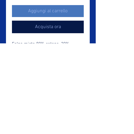
Aggiungi al carrello
Acquista ora
Felpa misto 80% cotone, 20%
poliestere. Taglie UNISEX adulto e
BAMBINO. Logo in serigrafia davanti
e dietro.
Canottieri San Miniato ASD - Via
Asmara SNC - Loc. Ontraino - San
Miniato (PI) 56028 - Italy
P.Iva 01535780504 - CF