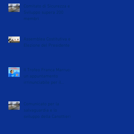
Comitato di Sicurezza e
Sviluppo supera 200
membri
Assemblea Costitutiva e
Elezione del Presidente
Il Trofeo Franca Marrucci:
un appuntamento
irrinunciabile per il
canottaggio Special
Olympics
Comunicato per la
salvaguardia e lo
sviluppo della Canottieri
San Miniato