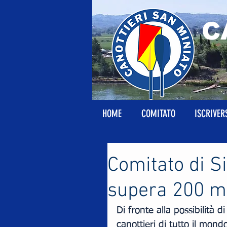
C
HOME
COMITATO
ISCRIVER
Comitato di S
supera 200 
Di fronte alla possibilità d
canottieri di tutto il mond