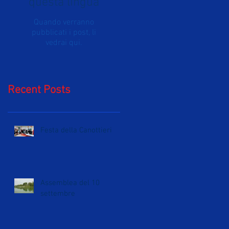
questa lingua
Quando verranno
pubblicati i post, li
vedrai qui.
Recent Posts
Festa della Canottieri
Assemblea del 10
settembre