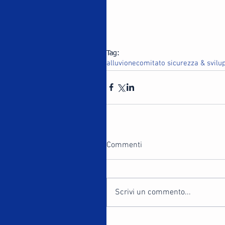
Tag:
alluvione
comitato sicurezza & svilu
Commenti
Scrivi un commento...