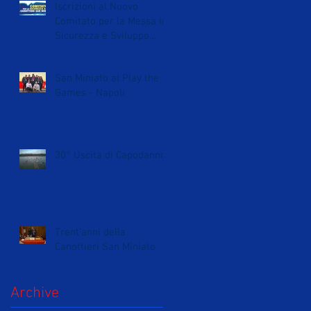
Iscrizioni al Nuovo
Comitato per la Messa in
Sicurezza e Sviluppo
della Canottieri
San Miniato al Play the
Games - Napoli
30° Uscita di Capodanno
Trent'anni della
Canottieri San Miniato
Archive