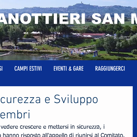
ANOTTIERI SAN 
SI
CAMPI ESTIVI
EVENTI & GARE
RAGGIUNGERCI
icurezza e Sviluppo
membri
i vedere crescere e mettersi in sicurezza, i 
o hanno risposto all'appello di riunirsi al Comitato, 