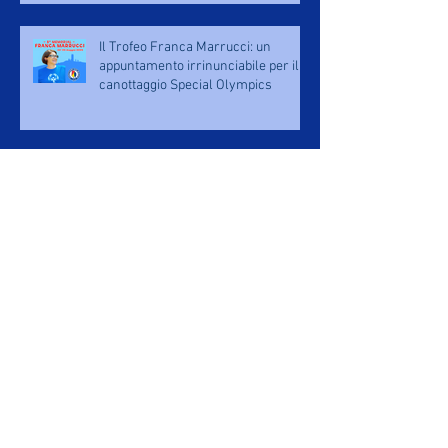
Il Trofeo Franca Marrucci: un
appuntamento irrinunciabile per il
canottaggio Special Olympics
Comunicato per la salvaguardia e lo
sviluppo della Canottieri San Miniato
Iscrizioni al Nuovo Comitato per la
Messa in Sicurezza e Sviluppo della
Canottieri
San Miniato al Play the Games -
Napoli